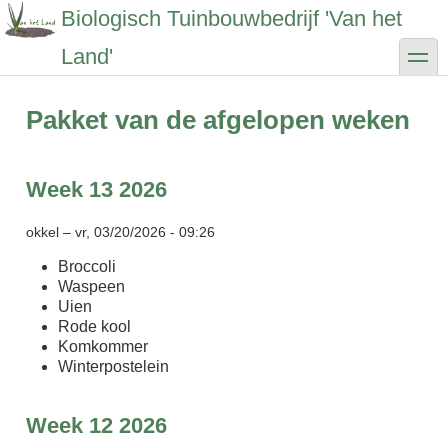
Overslaan
Biologisch Tuinbouwbedrijf 'Van het
en
naar
toggle
Land'
de
inhoud
gaan
Pakket van de afgelopen weken
Week 13 2026
okkel
–
vr, 03/20/2026 - 09:26
Broccoli
Waspeen
Uien
Rode kool
Komkommer
Winterpostelein
Week 12 2026