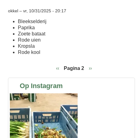
okkel
–
vr, 10/31/2025 - 20:17
Bleekselderij
Paprika
Zoete bataat
Rode uien
Kropsla
Rode kool
Vorige
‹‹
Pagina 2
Volgende
››
pagina
pagina
Paginering
Op Instagram